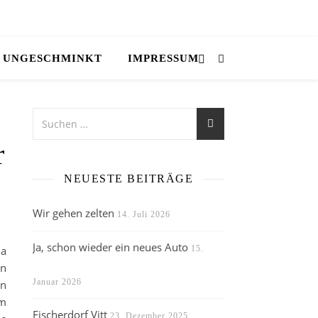
UNGESCHMINKT
IMPRESSUM
r
NEUESTE BEITRÄGE
Wir gehen zelten
14. Juli 2026
Ja, schon wieder ein neues Auto
ja
15.
In
Januar 2026
en
em
Fischerdorf Vitt
23. Dezember 2025