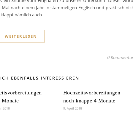
s ein Shuttle vom Flughafen zu unserer Unterkunft. Dieser wur
e Mal nach einem Jahr in stammeligen Englisch und praktisch nic
 klappt nämlich auch…
WEITERLESEN
0 Kommenta
ICH EBENFALLS INTERESSIEREN
itsvorbereitungen –
Hochzeitsvorbereitungen –
6 Monate
noch knappe 4 Monate
ar 2018
9. April 2018