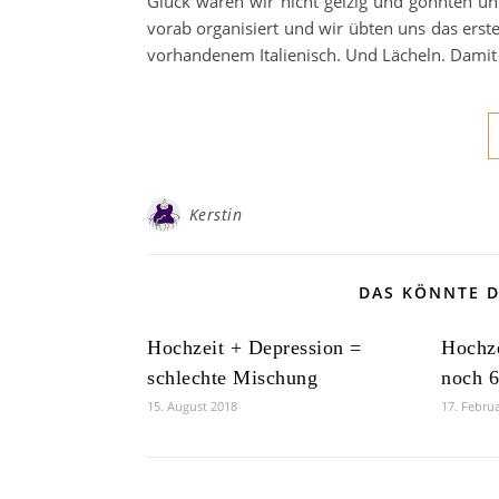
Glück waren wir nicht geizig und gönnten un
vorab organisiert und wir übten uns das erst
vorhandenem Italienisch. Und Lächeln. Damit
Kerstin
DAS KÖNNTE D
Hochzeit + Depression =
Hochze
schlechte Mischung
noch 
15. August 2018
17. Febru