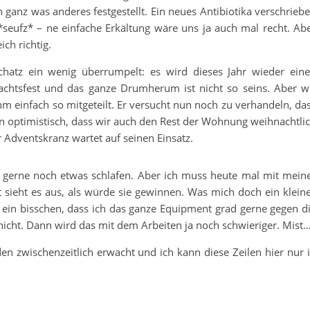
 ganz was anderes festgestellt. Ein neues Antibiotika verschrieb
seufz* – ne einfache Erkältung wäre uns ja auch mal recht. Ab
ch richtig.
atz ein wenig überrumpelt: es wird dieses Jahr wieder ein
htsfest und das ganze Drumherum ist nicht so seins. Aber w
 einfach so mitgeteilt. Er versucht nun noch zu verhandeln, da
bin optimistisch, dass wir auch den Rest der Wohnung weihnachtli
Adventskranz wartet auf seinen Einsatz.
a gerne noch etwas schlafen. Aber ich muss heute mal mit mein
sieht es aus, als würde sie gewinnen. Was mich doch ein klein
o ein bisschen, dass ich das ganze Equipment grad gerne gegen d
icht. Dann wird das mit dem Arbeiten ja noch schwieriger. Mist
en zwischenzeitlich erwacht und ich kann diese Zeilen hier nur 