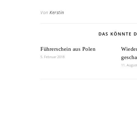
Von
Kerstin
DAS KÖNNTE D
Führerschein aus Polen
Wieder
gescha
5. Februar 2018
11. Augus