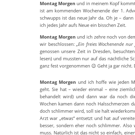
Montag Morgen
und in meinem Kopf kommt la
ist am kommenden Wochenende der 1. Adven
schwupps ist das neue Jahr da. Oh je – dan
ich jedes Jahr aufs Neue ein bisschen Zeit.
Montag Morgen
und ich zehre noch von dem
wir beschlossen:
„Ein freies Wochenende nur 
genossen unsere Zeit in Dresden, besuchten
lesen) und mussten nur auf das nächtliche S
ganz fest vorgenommen 😉 Geht ja gar nicht. D
Montag Morgen
und ich hoffe wie jeden M
geht. Sie hat – wieder einmal – eine ziemli
behandelt wird) und dann war da noch diese
Wochen kamen dann noch Halsschmerzen dazu
doch schlimmer wird, soll sie halt wiederko
Arzt war „etwas“ entsetzt und hat auf verei
besser, sondern eher noch schlimmer. Also w
muss. Natürlich ist das nicht so einfach, ein