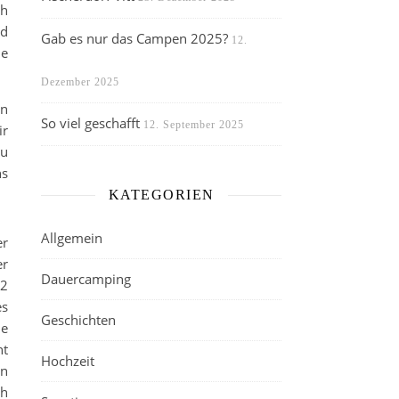
ch
nd
Gab es nur das Campen 2025?
12.
he
Dezember 2025
en
So viel geschafft
12. September 2025
ir
zu
ns
KATEGORIEN
Allgemein
er
er
Dauercamping
 2
es
Geschichten
de
ht
Hochzeit
an
ch