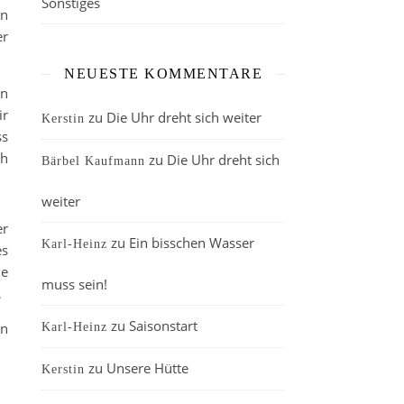
Sonstiges
en
er
NEUESTE KOMMENTARE
en
ir
zu
Die Uhr dreht sich weiter
Kerstin
ss
ch
zu
Die Uhr dreht sich
Bärbel Kaufmann
weiter
er
zu
Ein bisschen Wasser
Karl-Heinz
es
ie
muss sein!
…
zu
Saisonstart
in
Karl-Heinz
zu
Unsere Hütte
Kerstin