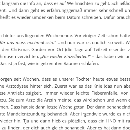
ngsam die Info an, dass es auf Weihnachten zu geht. Schließli
t. Und dann geht es erfahrungsgemäß immer sehr schnell u
n heißt es wieder umdenken beim Datum schreiben. Dafür brauc
 hinter uns liegenden Wochenende. Vor einiger Zeit schon hatt
für uns muss nochmal sein.“
Und nun war es endlich so weit. W
 den Chrismas Garden vor Ort (die Tage auf Teilzeitreisender 
chmusen verzichten.
„Nie wieder Einzelbetten!“
– das haben wir u
as ist ja fast, wie in getrennten Räumen schlafen.
orgen seit Wochen, dass es unserer Tochter heute etwas bess
che Arztodysee hinter sich. Zuerst war es das Knie (das nun ab
 Antriebslosigkeit, immer wieder leichte Fieberanfälle. Vor
. Sie zum Arzt: die Ärztin meinte, das wird schon und wenn 
mmen. Dass hat sie dann letzte Woche getan. Der dann behandeln
terte Mandelentzündung behandelt. Aber irgendwie wurde es nic
ieder hin. Tja und dann hieß es plötzlich, dass ein HNO mit r
en zu finden, der dich auch gleich behandelt. Aber es hat dann do