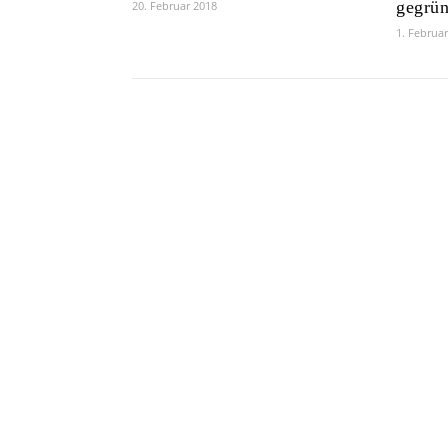
gegrün
20. Februar 2018
1. Februa