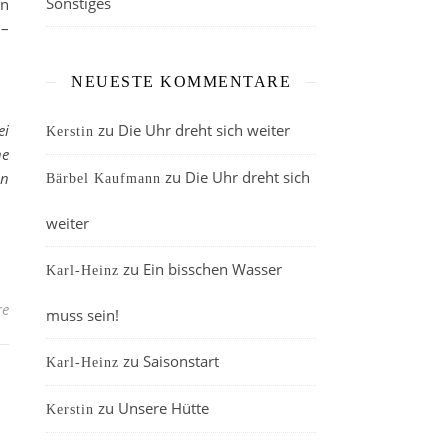
Sonstiges
en
 –
NEUESTE KOMMENTARE
ei
zu
Die Uhr dreht sich weiter
Kerstin
ne
zu
Die Uhr dreht sich
en
Bärbel Kaufmann
weiter
zu
Ein bisschen Wasser
Karl-Heinz
re
muss sein!
zu
Saisonstart
Karl-Heinz
zu
Unsere Hütte
Kerstin