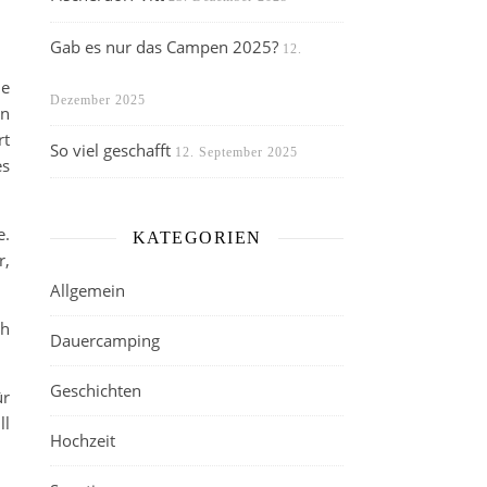
Gab es nur das Campen 2025?
12.
ie
Dezember 2025
en
rt
So viel geschafft
12. September 2025
es
e.
KATEGORIEN
r,
Allgemein
ch
Dauercamping
Geschichten
ür
ll
Hochzeit