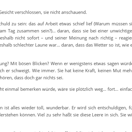
Gesicht verschlossen, sie nicht anschauend.
huld zu sein: das auf Arbeit etwas schief lief (Warum müssen s
m Tag zusammen sein?)… daran, dass sie bei einer unwichtig
shalb nicht sofort – und seiner Meinung nach richtig – reagie
shalb schlechter Laune war… daran, dass das Wetter so ist, wie 
htung? Mit bösen Blicken? Wenn er wenigstens etwas sagen würd
ch er schweigt. Wie immer. Sie hat keine Kraft, keinen Mut meh
ören, dass doch gar nichts sei.
cht einmal bemerken würde, wäre sie plötzlich weg… fort… einfa
n ist alles wieder toll, wunderbar. Er wird sich entschuldigen, f
stehen können. Viel zu sehr haßt sie diese Leere in sich. Sie wi