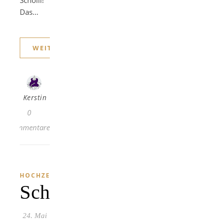
Scholli!
Das…
WEITERLESEN
Kerstin
0
Kommentare
HOCHZEIT
Schön
24. Mai