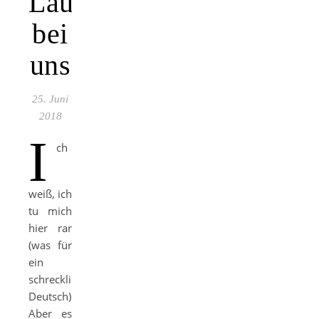
Läuft
bei
uns
25. Juni
2018
I
ch
weiß, ich
tu mich
hier rar
(was für
ein
schreckliches
Deutsch).
Aber es