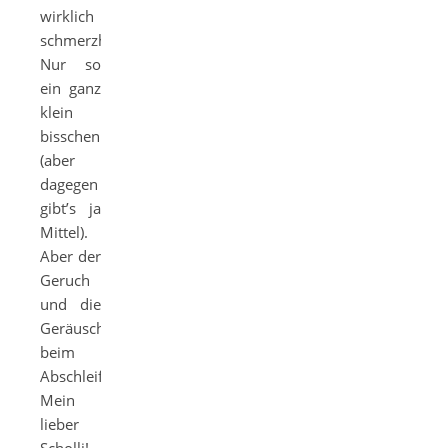
wirklich
schmerzhaft.
Nur so
ein ganz
klein
bisschen
(aber
dagegen
gibt’s ja
Mittel).
Aber der
Geruch
und die
Geräusche
beim
Abschleifen.
Mein
lieber