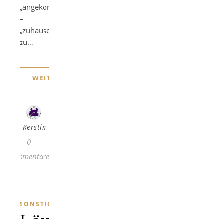
„angekommen“
–
„zuhause“
zu…
WEITERLESEN
Kerstin
0
Kommentare
SONSTIGES