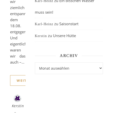
zu
Ein bisschen Wasser
wir
Karl-Heinz
ziemlich
muss sein!
entspannt
dem
zu
Saisonstart
Karl-Heinz
18.08.
entgegensehen.
zu
Unsere Hütte
Kerstin
Und
eigentlich
waren
wir das
ARCHIV
auch –…
Archiv
WEITERLESEN
Kerstin