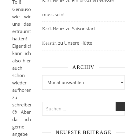
zu
Ein bisschen Wasser
Karl-Heinz
Toll!
Genauso,
muss sein!
wie wir
uns das
zu
Saisonstart
Karl-Heinz
erträumt
hatten!
zu
Unsere Hütte
Kerstin
Eigentlich
kann ich
also hier
ARCHIV
auch
schon
Archiv
wieder
aufhören
zu
schreiben
🙂 Aber
da ich
gerne
NEUESTE BEITRÄGE
angebe