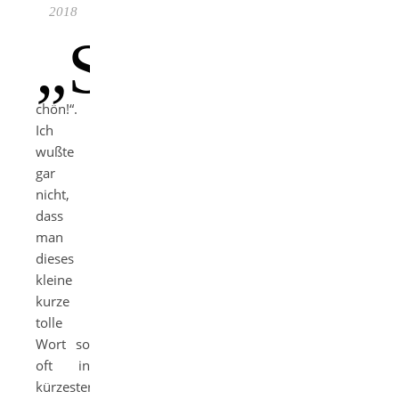
2018
„S
chön!“.
Ich
wußte
gar
nicht,
dass
man
dieses
kleine
kurze
tolle
Wort so
oft in
kürzester