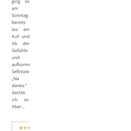
ging es
am
Sonntag
bereits
los: ein
Auf- und
Ab der
Gefühle
und
aufkommende
Selbstzweifel.
„Na
danke.“
dachte
ich so.
Aber…
WEITERLESEN