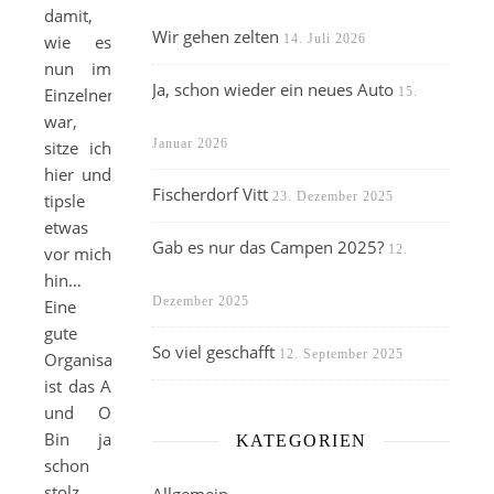
damit,
Wir gehen zelten
wie es
14. Juli 2026
nun im
Ja, schon wieder ein neues Auto
Einzelnen
15.
war,
Januar 2026
sitze ich
hier und
Fischerdorf Vitt
23. Dezember 2025
tipsle
etwas
Gab es nur das Campen 2025?
12.
vor mich
hin…
Dezember 2025
Eine
gute
So viel geschafft
12. September 2025
Organisation
ist das A
und O
Bin ja
KATEGORIEN
schon
stolz,