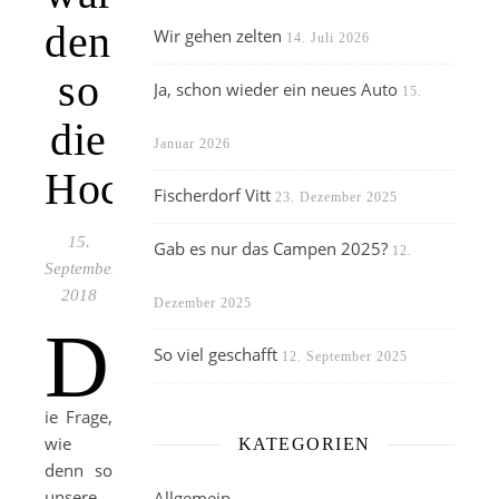
denn
Wir gehen zelten
14. Juli 2026
so
Ja, schon wieder ein neues Auto
15.
die
Januar 2026
Hochzeit?
Fischerdorf Vitt
23. Dezember 2025
15.
Gab es nur das Campen 2025?
12.
September
2018
Dezember 2025
D
So viel geschafft
12. September 2025
ie Frage,
wie
KATEGORIEN
denn so
unsere
Allgemein