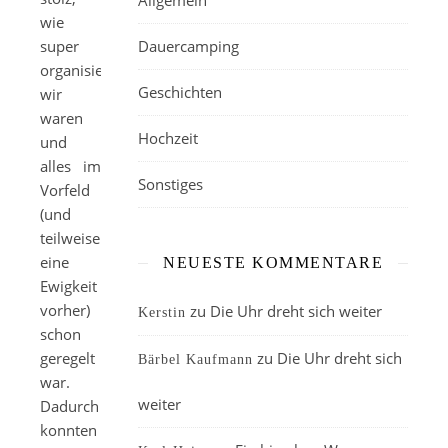
Allgemein
wie
super
Dauercamping
organisiert
Geschichten
wir
waren
Hochzeit
und
alles im
Sonstiges
Vorfeld
(und
teilweise
eine
NEUESTE KOMMENTARE
Ewigkeit
vorher)
zu
Die Uhr dreht sich weiter
Kerstin
schon
geregelt
zu
Die Uhr dreht sich
Bärbel Kaufmann
war.
weiter
Dadurch
konnten