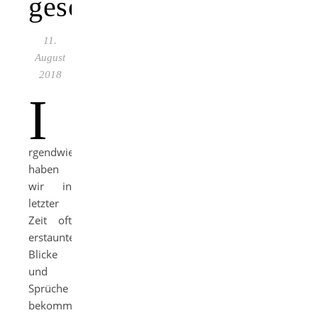
geschafft
11.
August
2018
I
rgendwie
haben
wir in
letzter
Zeit oft
erstaunte
Blicke
und
Sprüche
bekommen: