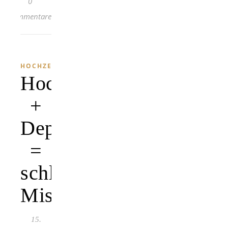
0
Kommentare
HOCHZEIT
Hochzeit
+
Depression
=
schlechte
Mischung
15.