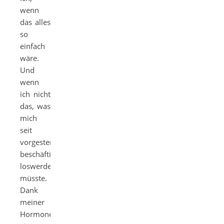
wenn
das alles
so
einfach
wäre.
Und
wenn
ich nicht
das, was
mich
seit
vorgestern
beschäftigt,
loswerden
müsste.
Dank
meiner
Hormone