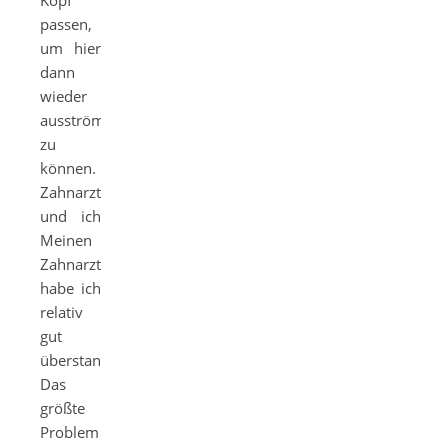
Kopf
passen,
um hier
dann
wieder
ausströmen
zu
können.
Zahnarzt
und ich
Meinen
Zahnarzttermin
habe ich
relativ
gut
überstanden.
Das
größte
Problem