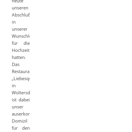
heute
unseren
Abschlußtermin
in
unserer
Wunschlocation
für die
Hochzeit
hatten.
Das
Restaurant
„Liebesquelle“
in
Woltersdorf
ist dabei
unser
auserkorenes
Domizil
für den