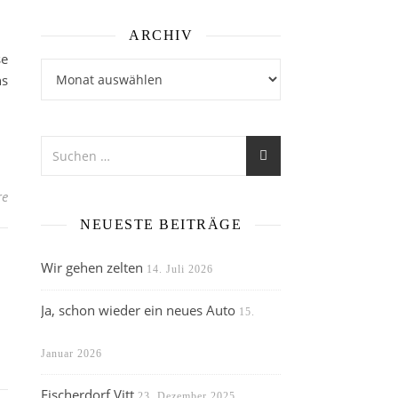
ARCHIV
se
Archiv
ns
re
NEUESTE BEITRÄGE
Wir gehen zelten
14. Juli 2026
Ja, schon wieder ein neues Auto
15.
Januar 2026
Fischerdorf Vitt
23. Dezember 2025