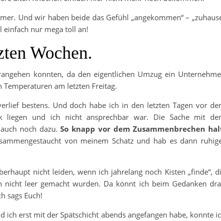
mer. Und wir haben beide das Gefühl „angekommen“ – „zuhaus
 einfach nur mega toll an!
tzten Wochen.
rangehen konnten, da den eigentlichen Umzug ein Unternehm
n Temperaturen am letzten Freitag.
verlief bestens. Und doch habe ich in den letzten Tagen vor d
 liegen und ich nicht ansprechbar war. Die Sache mit d
 auch noch dazu.
So knapp vor dem Zusammenbrechen hal
 zusammengestaucht von meinem Schatz und hab es dann ruhig
erhaupt nicht leiden, wenn ich jahrelang noch Kisten „finde“, d
ch nicht leer gemacht wurden. Da könnt ich beim Gedanken dr
h sags Euch!
 ich erst mit der Spätschicht abends angefangen habe, konnte i