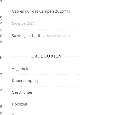
ir
Gab es nur das Campen 2025?
12.
ld
ne
Dezember 2025
r,
al
So viel geschafft
12. September 2025
ir
KATEGORIEN
ch
Allgemein
er
Dauercamping
ie
Geschichten
Hochzeit
st
nd