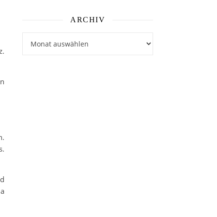
ARCHIV
Archiv
z.
ln
n.
s.
nd
ma