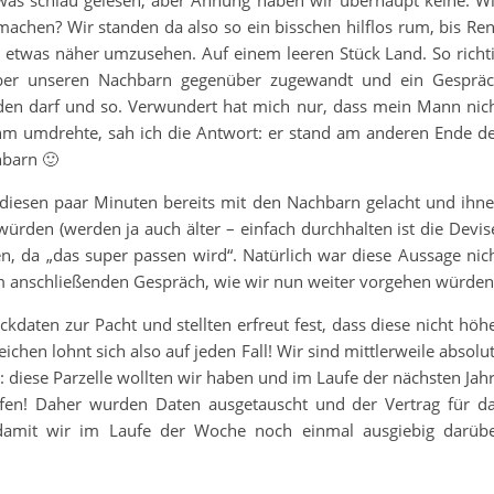
was schlau gelesen, aber Ahnung haben wir überhaupt keine. W
achen? Wir standen da also so ein bisschen hilflos rum, bis Re
 etwas näher umzusehen. Auf einem leeren Stück Land. So richt
eber unseren Nachbarn gegenüber zugewandt und ein Gesprä
n darf und so. Verwundert hat mich nur, dass mein Mann nic
hm umdrehte, sah ich die Antwort: er stand am anderen Ende d
hbarn 🙂
 diesen paar Minuten bereits mit den Nachbarn gelacht und ihn
 würden (werden ja auch älter – einfach durchhalten ist die Devis
n, da „das super passen wird“. Natürlich war diese Aussage nic
em anschließenden Gespräch, wie wir nun weiter vorgehen würden
kdaten zur Pacht und stellten erfreut fest, dass diese nicht höh
ichen lohnt sich also auf jeden Fall! Wir sind mittlerweile absolu
iese Parzelle wollten wir haben und im Laufe der nächsten Jah
ffen! Daher wurden Daten ausgetauscht und der Vertrag für d
 damit wir im Laufe der Woche noch einmal ausgiebig darüb