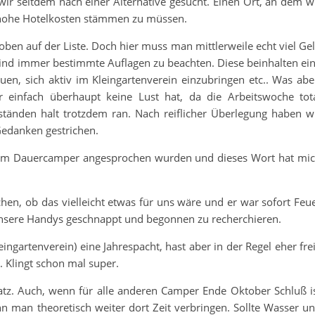
ir seitdem nach einer Alternative gesucht. Einen Ort, an dem w
 hohe Hotelkosten stämmen zu müssen.
oben auf der Liste. Doch hier muss man mittlerweile echt viel Ge
s sind immer bestimmte Auflagen zu beachten. Diese beinhalten ei
, sich aktiv im Kleingartenverein einzubringen etc.. Was abe
infach überhaupt keine Lust hat, da die Arbeitswoche tot
änden halt trotzdem ran. Nach reiflicher Überlegung haben w
Gedanken gestrichen.
em Dauercamper angesprochen wurden und dieses Wort hat mi
n, ob das vielleicht etwas für uns wäre und er war sofort Feu
nsere Handys geschnappt und begonnen zu recherchieren.
ngartenverein) eine Jahrespacht, hast aber in der Regel eher fre
. Klingt schon mal super.
atz. Auch, wenn für alle anderen Camper Ende Oktober Schluß i
n man theoretisch weiter dort Zeit verbringen. Sollte Wasser u