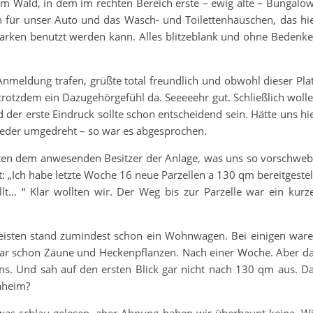
im Wald, in dem im rechten Bereich erste – ewig alte – Bungalo
en für unser Auto und das Wasch- und Toilettenhäuschen, das hi
Marken benutzt werden kann. Alles blitzeblank und ohne Bedenk
nmeldung trafen, grüßte total freundlich und obwohl dieser Pla
 trotzdem ein Dazugehörgefühl da. Seeeeehr gut. Schließlich woll
d der erste Eindruck sollte schon entscheidend sein. Hätte uns hi
wieder umgedreht – so war es abgesprochen.
ten dem anwesenden Besitzer der Anlage, was uns so vorschweb
„Ich habe letzte Woche 16 neue Parzellen a 130 qm bereitgestel
llt… “ Klar wollten wir. Der Weg bis zur Parzelle war ein kurz
.
 meisten stand zumindest schon ein Wohnwagen. Bei einigen war
sogar schon Zäune und Heckenpflanzen. Nach einer Woche. Aber d
ns. Und sah auf den ersten Blick gar nicht nach 130 qm aus. D
aheim?