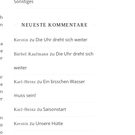
Sonstiges
ch
en
NEUESTE KOMMENTARE
zu
Die Uhr dreht sich weiter
Kerstin
Da
ie
zu
Die Uhr dreht sich
Bärbel Kaufmann
er
weiter
ir
zu
Ein bisschen Wasser
Karl-Heinz
ne
en
muss sein!
er
zu
Saisonstart
Karl-Heinz
en
zu
Unsere Hütte
Kerstin
ei
so