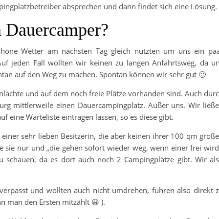
ingplatzbetreiber absprechen und dann findet sich eine Lösung.
n Dauercamper?
schöne Wetter am nächsten Tag gleich nutzten um uns ein pa
uf jeden Fall wollten wir keinen zu langen Anfahrtsweg, da u
pontan auf den Weg zu machen. Spontan können wir sehr gut 🙂
nlachte und auf dem noch freie Plätze vorhanden sind. Auch dur
urg mittlerweile einen Dauercampingplatz. Außer uns. Wir ließ
f eine Warteliste eintragen lassen, so es diese gibt.
 einer sehr lieben Besitzerin, die aber keinen ihrer 100 qm groß
te sie nur und „die gehen sofort wieder weg, wenn einer frei wird
u schauen, da es dort auch noch 2 Campingplätze gibt. Wir al
 verpasst und wollten auch nicht umdrehen, fuhren also direkt 
 man den Ersten mitzählt 😀 ).