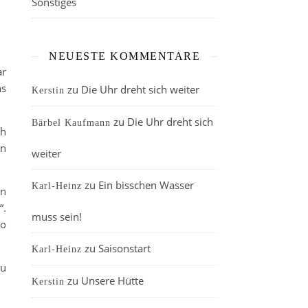
Sonstiges
NEUESTE KOMMENTARE
ar
ns
zu
Die Uhr dreht sich weiter
Kerstin
zu
Die Uhr dreht sich
Bärbel Kaufmann
ch
en
weiter
zu
Ein bisschen Wasser
Karl-Heinz
en
“.
muss sein!
so
zu
Saisonstart
Karl-Heinz
zu
zu
Unsere Hütte
Kerstin