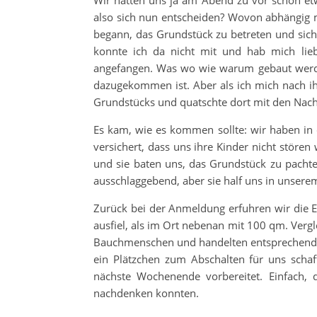
Wir hatten uns ja am Abend zu vor schon et
also sich nun entscheiden? Wovon abhängig m
begann, das Grundstück zu betreten und sich
konnte ich da nicht mit und hab mich li
angefangen. Was wo wie warum gebaut werde
dazugekommen ist. Aber als ich mich nach i
Grundstücks und quatschte dort mit den Nac
Es kam, wie es kommen sollte: wir haben in
versichert, dass uns ihre Kinder nicht stören
und sie baten uns, das Grundstück zu pachte
ausschlaggebend, aber sie half uns in unser
Zurück bei der Anmeldung erfuhren wir die Ec
ausfiel, als im Ort nebenan mit 100 qm. Vergle
Bauchmenschen und handelten entsprechend: d
ein Plätzchen zum Abschalten für uns scha
nächste Wochenende vorbereitet. Einfach,
nachdenken konnten.