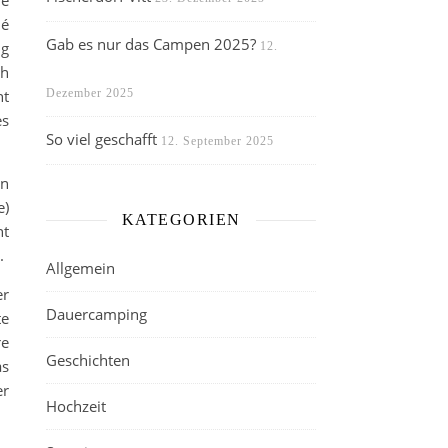
ie
né
Gab es nur das Campen 2025?
ig
12.
ch
ht
Dezember 2025
es
So viel geschafft
12. September 2025
en
e)
KATEGORIEN
ht
.
Allgemein
er
Dauercamping
te
re
Geschichten
as
er
Hochzeit