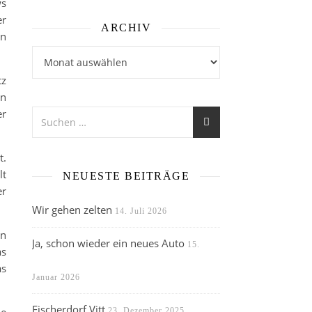
ws
er
ARCHIV
en
Archiv
tz
en
er
t.
lt
NEUESTE BEITRÄGE
er
Wir gehen zelten
14. Juli 2026
en
Ja, schon wieder ein neues Auto
15.
as
as
Januar 2026
Fischerdorf Vitt
23. Dezember 2025