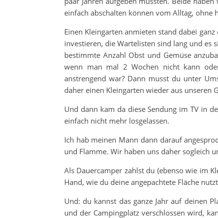
paar Jahren aufgeben mussten. Beide haben w
einfach abschalten können vom Alltag, ohne
Einen Kleingarten anmieten stand dabei ganz 
investieren, die Wartelisten sind lang und e
bestimmte Anzahl Obst und Gemüse anzubauen
wenn man mal 2 Wochen nicht kann oder e
anstrengend war? Dann musst du unter Umst
daher einen Kleingarten wieder aus unseren 
Und dann kam da diese Sendung im TV in d
einfach nicht mehr losgelassen.
Ich hab meinen Mann dann darauf angesproche
und Flamme. Wir haben uns daher sogleich u
Als Dauercamper zahlst du (ebenso wie im Klei
Hand, wie du deine angepachtete Fläche nutzt
Und: du kannst das ganze Jahr auf deinen Pl
und der Campingplatz verschlossen wird, kan