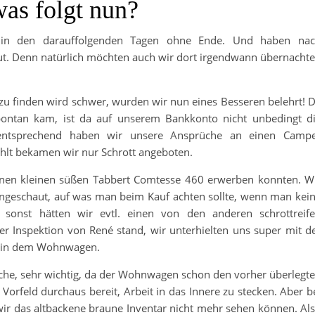
was folgt nun?
 in den darauffolgenden Tagen ohne Ende. Und haben na
. Denn natürlich möchten auch wir dort irgendwann übernacht
u finden wird schwer, wurden wir nun eines Besseren belehrt! 
pontan kam, ist da auf unserem Bankkonto nicht unbedingt d
entsprechend haben wir unsere Ansprüche an einen Camp
fühlt bekamen wir nur Schrott angeboten.
einen kleinen süßen Tabbert Comtesse 460 erwerben konnten. W
angeschaut, auf was man beim Kauf achten sollte, wenn man kei
sonst hätten wir evtl. einen von den anderen schrottreif
er Inspektion von René stand, wir unterhielten uns super mit d
hl in dem Wohnwagen.
suche, sehr wichtig, da der Wohnwagen schon den vorher überlegt
Vorfeld durchaus bereit, Arbeit in das Innere zu stecken. Aber b
ir das altbackene braune Inventar nicht mehr sehen können. Al