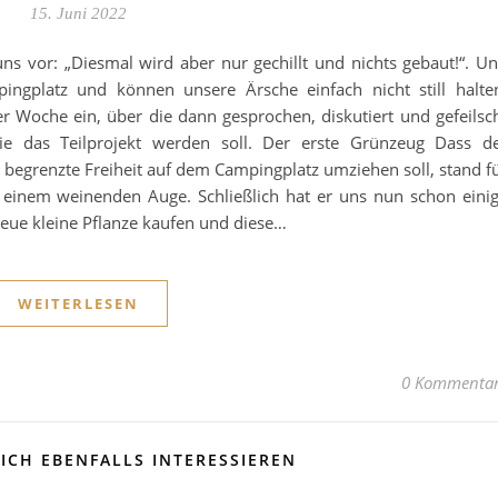
15. Juni 2022
vor: „Diesmal wird aber nur gechillt und nichts gebaut!“. U
ngplatz und können unsere Ärsche einfach nicht still halte
r Woche ein, über die dann gesprochen, diskutiert und gefeilsc
wie das Teilprojekt werden soll. Der erste Grünzeug Dass d
egrenzte Freiheit auf dem Campingplatz umziehen soll, stand f
t einem weinenden Auge. Schließlich hat er uns nun schon eini
eue kleine Pflanze kaufen und diese…
WEITERLESEN
0 Kommenta
ICH EBENFALLS INTERESSIEREN