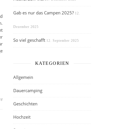
Gab es nur das Campen 2025?
12.
nd
n.
Dezember 2025
ht
er
So viel geschafft
12. September 2025
ür
ge
KATEGORIEN
Allgemein
Dauercamping
re
Geschichten
Hochzeit