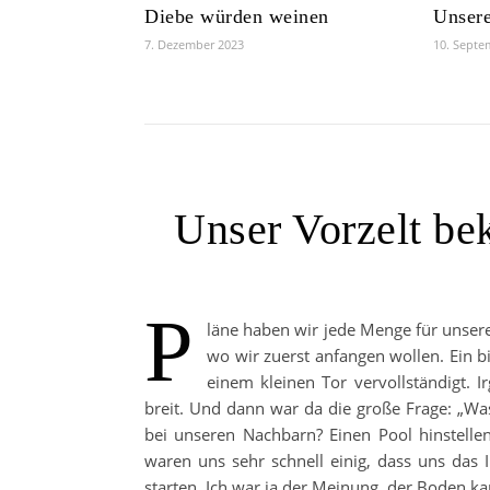
Diebe würden weinen
Unsere
7. Dezember 2023
10. Septe
Unser Vorzelt b
P
läne haben wir jede Menge für unsere
wo wir zuerst anfangen wollen. Ein b
einem kleinen Tor vervollständigt. I
breit. Und dann war da die große Frage: „Was
bei unseren Nachbarn? Einen Pool hinstelle
waren uns sehr schnell einig, dass uns das I
starten. Ich war ja der Meinung, der Boden k