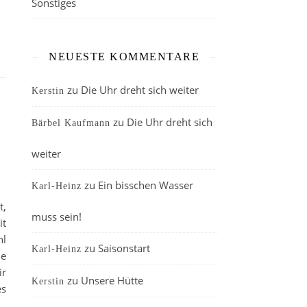
Sonstiges
NEUESTE KOMMENTARE
zu
Die Uhr dreht sich weiter
Kerstin
zu
Die Uhr dreht sich
Bärbel Kaufmann
weiter
zu
Ein bisschen Wasser
Karl-Heinz
t,
muss sein!
it
hl
zu
Saisonstart
Karl-Heinz
ie
ir
zu
Unsere Hütte
Kerstin
es