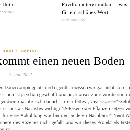
 Hütte
Pavillonuntergrundbau – was
für ein schönes Wort
mber 2023
6. Oktober 2022
DAUERCAMPING
ekommt einen neuen Boden
7. Juni 2022
n Dauercampingplatz und eigentlich wissen wir gar nicht so rech
isschen ist ja schon geschafft und auch unser Zaun wurde nun m
rgendwie machte sich danach so ein fettes „Das-ist-Unser“-Gefü
 ist uns als Nächstes wichtig? 1A-Rasen oder Pflanzen setzen w
n für eine Abkühlung wie bei den anderen Nachbarn?“ Nein! W
nnere des Vozeltes nicht gefällt und wir dieses Projekt als Erst
ann so…