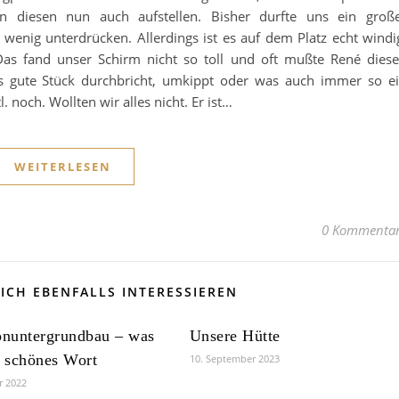
en diesen nun auch aufstellen. Bisher durfte uns ein groß
wenig unterdrücken. Allerdings ist es auf dem Platz echt windi
as fand unser Schirm nicht so toll und oft mußte René dies
das gute Stück durchbricht, umkippt oder was auch immer so e
 noch. Wollten wir alles nicht. Er ist…
WEITERLESEN
0 Kommenta
ICH EBENFALLS INTERESSIEREN
onuntergrundbau – was
Unsere Hütte
n schönes Wort
10. September 2023
r 2022