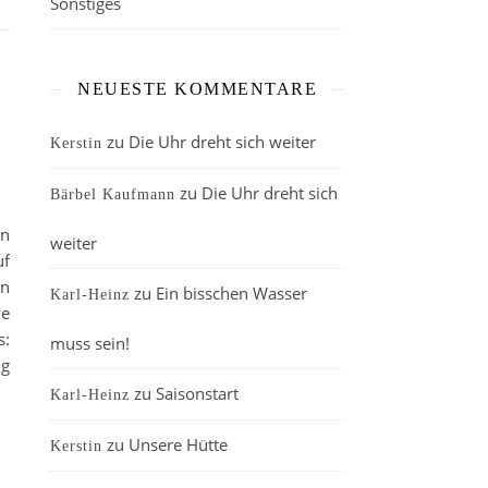
Sonstiges
NEUESTE KOMMENTARE
zu
Die Uhr dreht sich weiter
Kerstin
zu
Die Uhr dreht sich
Bärbel Kaufmann
in
weiter
uf
en
zu
Ein bisschen Wasser
Karl-Heinz
de
s:
muss sein!
ig
zu
Saisonstart
Karl-Heinz
zu
Unsere Hütte
Kerstin